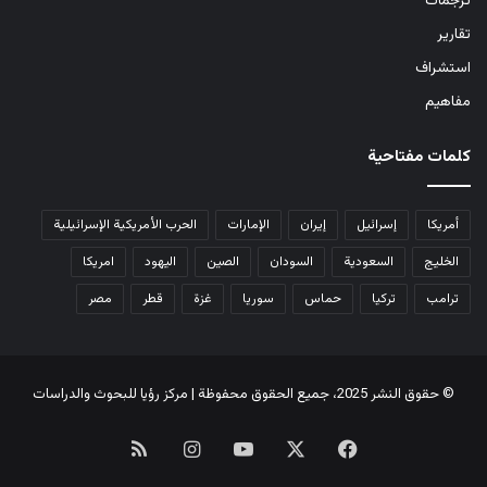
ترجمات
تقارير
استشراف
مفاهيم
كلمات مفتاحية
أمريكا
إسرائيل
إيران
الإمارات
الحرب الأمريكية الإسرائيلية
الخليج
السعودية
السودان
الصين
اليهود
امريكا
ترامب
تركيا
حماس
سوريا
غزة
قطر
مصر
© حقوق النشر 2025، جميع الحقوق محفوظة | مركز رؤيا للبحوث والدراسات
‫X
فيسبوك
‫YouTube
انستقرام
ملخص