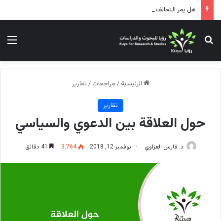
هل يمر التحالف الأمريكي الإسرائيلي بحالة توتر؟!
بحث عن
الق
الرئيسية
/
مراجعات
/
تقارير
تقارير
حول العلاقة بين الدعوي والسياسي
د. فارس العزاوي
نوفمبر 12, 2018
3٬764
41 دقائق