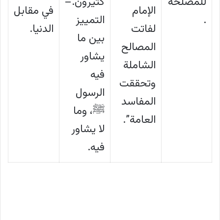
للمصلحة
كثيرون.–
الإمام
في مقابل
.
التمييز
لفاتت
الدنيا.
بين ما
المصالح
يشاور
الشاملة
فيه
وتحققت
الرسول
المفاسد
ﷺ، وما
العامة”.
لا يشاور
فيه.