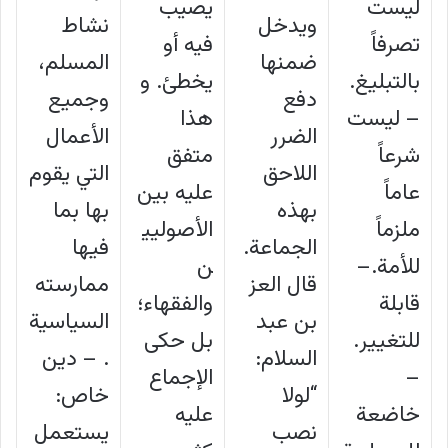
ليست
يصيب
ويدخل
نشاط
تصرفاً
فيه أو
ضمنها
المسلم،
بالتبليغ.
يخطئ. و
دفع
وجميع
– ليست
هذا
الضرر
الأعمال
شرعاً
متفق
اللاحق
التي يقوم
عاماً
عليه بين
بهذه
بها بما
ملزماً
الأصوليي
الجماعة.
فيها
للأمة.–
ن
قال العز
ممارسته
قابلة
والفقهاء؛
بن عبد
السياسية
للتغيير.
بل حكى
السلام:
. – دين
–
الإجماع
“لولا
خاص:
خاضعة
عليه
نصب
يستعمل