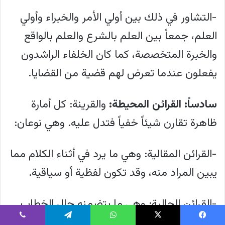
-التشاور في ذلك بين أولي الأمر والخبراء وأولي
العلم، جمعاً بين العلم بالشرع والعلم بالواقع
والخبرة المتخصصة، كما كان الخلفاء الراشدون
يفعلون عندما تعرض لهم قضية من القضايا.
سادساً: القرائن المحيطة:
والقرينة: كل أمارة
ظاهرة تقارن شيئاً خفياً فتدل عليه. وهي نوعان:
-القرائن المقالية: وهي ما يرد في أثناء الكلام مما
يبين المراد منه، وقد تكون لفظية أو سياقية.
-القرائن الحالية: وهي ما يتضمنه حال الخطاب
من جهة نفس الخطاب، وحال المخاطِب، وحال
يسبوك
‫X
واتساب
تيلقرام
ڤايبر