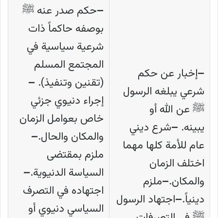
–
حكم صدر عنه ﷺ
بوصفه حاكماً ذات
شرعية سياسية في
المجتمع المسلم
–
إخبار عن حكم
(تقنين وتنفيذ).
–
شرعي يبلغه الرسول
إجراء دنيوي جزئي
ﷺ عن الله أو
خاص بعوامل الزمان
يبينه.
–
شرع ديني
والمكان والحال.
–
عام للأمة كلها مهما
ملزم بمقتضى
اختلف الزمان
السياسة الدنيوية.
–
والمكان.
–
ملزم
اجتهاده في التصرف
دينياً.
–
اجتهاد الرسول
السياسي دنيوي أو
ﷺ في التصرفات