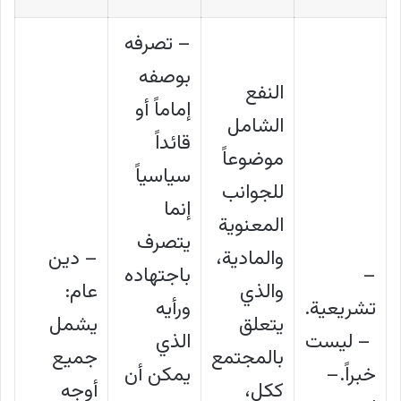
– تصرفه
بوصفه
النفع
إماماً أو
الشامل
قائداً
موضوعاً
سياسياً
للجوانب
إنما
المعنوية
يتصرف
والمادية،
– دين
–
باجتهاده
والذي
عام:
تشريعية.
ورأيه
يتعلق
يشمل
– ليست
الذي
بالمجتمع
جميع
خبراً.–
يمكن أن
ككل،
أوجه