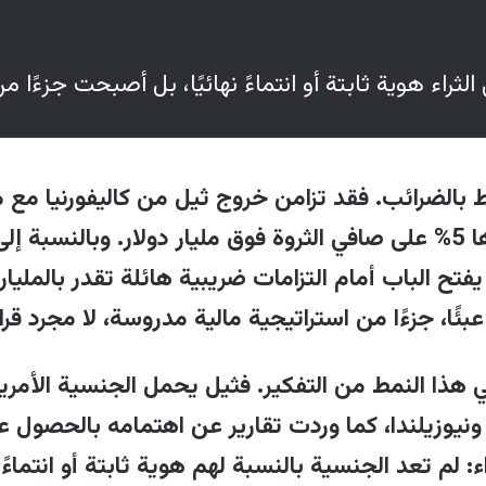
طرة "بالانتير" على البيانات الحكومية الأمريكية والبري
صطناعي الحديثة، بالإضافة إلى الشبكات النخبوية الس
ثراء هوية ثابتة أو انتماءً نهائيًا، بل أصبحت جزءًا 
تبط بالضرائب. فقد تزامن خروج ثيل من كاليفورنيا م
الثروات الضخمة، عبر فرض ضريبة قدرها 5% على صافي الثروة فوق مليار دول
تح الباب أمام التزامات ضريبية هائلة تقدر بالمليار
عبئًا، جزءًا من استراتيجية مالية مدروسة، لا مجرد ق
 هذا النمط من التفكير. فثيل يحمل الجنسية الأمريك
ها، ونيوزيلندا، كما وردت تقارير عن اهتمامه بالحص
 لم تعد الجنسية بالنسبة لهم هوية ثابتة أو انتماءً