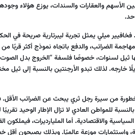
بين الأسهم والعقارات والسندات، يوزع هؤلاء وجودهم
حد
.
 فخافيير ميلي يمثل تجربة ليبرتارية صريحة في الحك
اجمة الضرائب، والدفع باتجاه نموذج أكثر قربًا من أ
مها ثيل لسنوات، خصوصًا فلسفة “الخروج بدل الصوت”،
ا خارجه. لذلك تبدو الأرجنتين بالنسبة إلى ثيل مختبرًا
ر خطورة من سيرة رجل ثري يبحث عن الضرائب الأقل
النسبة للمواطن العادي لا تزال الإطار الوحيد تقريبًا ل
لسياسية والاقتصادية. أما المليارديرات، فيملكون الق
ة، واستثمارات موزعة عالميًا. وبذلك يصبحون أقل خ