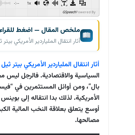
-:--
1x
GSpeech
Powered By
ملخص المقال — اضغط للقراءة
أثار انتقال الملياردير الأمريكي بي
الأمنية، إلى الأرجنتين…
اضغط على زر التشغيل للاستماع إلى هذا ا
أثار انتقال الملياردير الأمريكي بيتر ثيل
-:--
1x
السياسية والاقتصادية. فالرجل ليس م
GSpeech
Powered By
بال”، ومن أوائل المستثمرين في “فيسب
أثار انتقال الملياردير الأمريكي بي
الأمريكية. لذلك بدا انتقاله إلى بوي
"بالانتير" الأمنية، إلى الأرجنتين تس
أوسع يتعلق بعلاقة النخب المالية الكبر
بوينس آيرس، ونقل عائلته إليها، وسُ
مصالحها.
ميلي وعدد من وزرائه. ورغم نفي الرئ