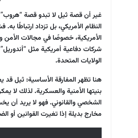
يعكس عقلية جديدة لدى الأثرياء بتو
واحد.
غير أن قصة ثيل لا تبدو قصة “هروب” تق
النظام الأمريكي، بل تزداد ارتباطًا به.
اختيار الأرجنتين ليس مصادفة، فخافي
الأمريكية، خصوصًا في مجالات الأمن و
"الخروج بدل الصوت"، حيث يفضل مغا
شركات دفاعية أمريكية مثل “أندوريل
المالية بالدولة الوطنية، حيث يمتلك ا
الولايات المتحدة
.
يجعلهم أقل خضوعًا لمصير الدولة ال
المشكلة أن هؤلاء لا يغادرون النظام 
هنا تظهر المفارقة الأساسية: ثيل قد يغ
بينما يسعى صاحبه إلى تخفيف تعرضه ا
بنيتها الأمنية والعسكرية. لذلك لا يمك
الأثرياء يجعل الإقامة والجنسية أدو
الشخصي والقانوني. فهو لا يريد أن يخسر
مرتبطة بعملة واحدة وسوق عمل واح
مخارج بديلة إذا تغيرت القوانين أو الض
السؤال المهم هو ما إذا كان لثيل وأم
الدولتية في نظام عالمي جديد، خاصة