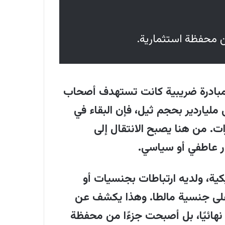
طانية، ودورها في برامج المراقبة
رية التي أنشأها ثيل مثل "ديالوج".
من محفظة استثمارية.
ع مبادرة ضريبية كانت تستهدف أصحاب
ار. وبالنسبة إلى ملياردير بحجم ثيل، فإن البقاء في
ات. من هنا يصبح الانتقال إلى
رار عاطفي أو سياسي
.
ية، ولديه ارتباطات بجنسيات أو
ول على جنسية مالطا. وهذا يكشف عن
 نهائيًا، بل أصبحت جزءًا من محفظة