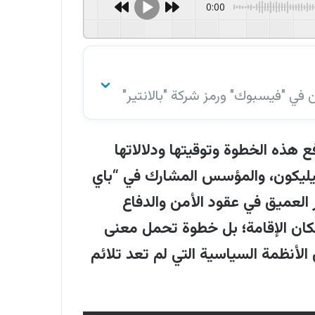
0:00
⌄
ن في "فيسبوك" ورمز شركة "بالانتير"
يلعب
:
-
هذه الخطوة وتوقيتها ودلالاتها
0:00
سيليكون، والمؤسس المشارك في “باي
العميق في عقود الأمن والدفاع
مستثمرين في "فيسبوك" ورمز شركة
مكان الإقامة؛ بل خطوة تحمل معنى
ة. فقد اشترى ثيل قصرًا تاريخيًا في
الأنظمة السياسية التي لم تعد تلائم
ة جمعته بالرئيس الأرجنتيني خافيير
 أن هذه الخطوة تُفسر كرسالة