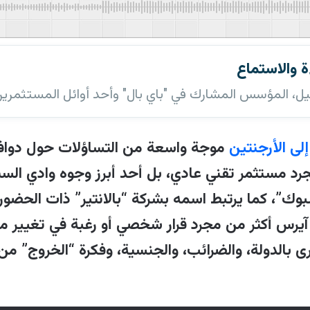
 والاستماع
تر ثيل، المؤسس المشارك في "باي بال" وأحد أوائل المستثمري
لمحتوى
 إلى الأرجنتين
موجة واسعة من التساؤلات حول دوافع 
جرد مستثمر تقني عادي، بل أحد أبرز وجوه وادي ال
وك”، كما يرتبط اسمه بشركة “بالانتير” ذات الحضور 
تر ثيل، المؤسس المشارك في "باي بال" وأحد أوائل ال
نس آيرس أكثر من مجرد قرار شخصي أو رغبة في تغيير 
اؤلات واسعة حول دوافعه ودلالاته السياسية والاقتصادي
ى بالدولة، والضرائب، والجنسية، وفكرة “الخروج” من 
جل أبناؤه في مدارس محلية، تزامنًا مع لقاءات متعدد
اسة الأرجنتينية وجود عرض رسمي بمنحه الجنسية، إلا