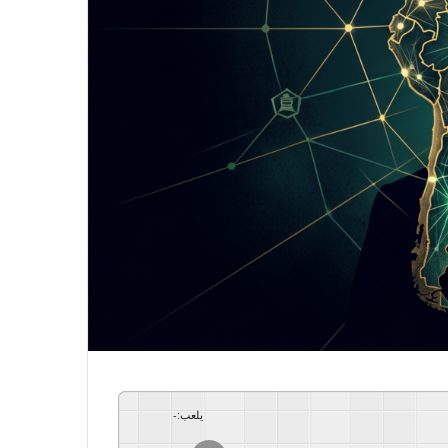
يلعب
:
-