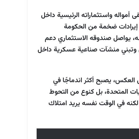
ونوا أسرى قرار سياسي أو ضريبي
ى أمواله واستثماراته الرئيسية داخل
حقق إيرادات ضخمة من الحكومة
ة ثيل الفكرية التي تدعم فلسفة
سه، يواصل صندوقه الاستثماري دعم
ن تحول أعمق في علاقة النخب
 وتبني منشآت صناعية عسكرية داخل
لقانوني واستثماراتهم عالميًا، مما
د رأس المال من الدولة الأمريكية
ى العكس، يصبح أكثر اندماجًا في
ذا الاتجاه العالمي المتصاعد بين
ايات المتحدة، بل كنوع من التحوط
ت، بينما تبقى الطبقات العادية
 لكنه في الوقت نفسه يريد امتلاك
 بالنفوذ العالمي والهيمنة فوق
يلاً عن السياسة" وعدم توافقه بين