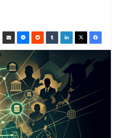
فيسبوك
‫X
لينكدإن
ماسنجر
مشاركة