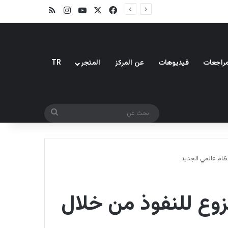
‫X
فيسبوك
‫YouTube
انستقرام
ملخص الموقع RSS
راجعات
فيديوهات
عن المركز
المتجر
TR
بحث
عن
نظام عالمي الجديد
نزوع للنفوذ من خلال