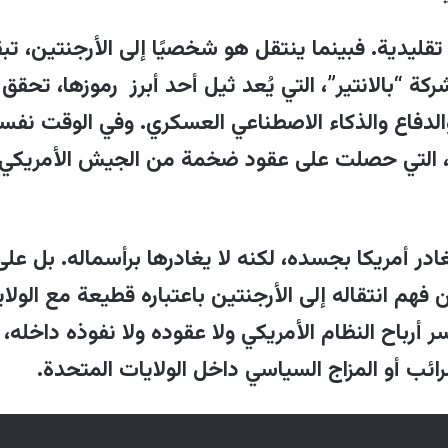
زيع وجودهم القانوني بين أكثر من دولة لتجنب أن يك
ليدية. فبينما ينتقل هو شخصيًا إلى الأرجنتين، تبق
 فشركة “بالانتير”، التي يُعد ثيل أحد أبرز رموزها، ت
ير ميلي يمثل تجربة ليبرتارية صريحة تتوافق مع رؤي
الدفاع والذكاء الاصطناعي العسكري. وفي الوقت نف
درة النظام وبناء بديل خارجه. هذه القصة تكشف ع
”، التي حصلت على عقود ضخمة من الجيش الأمريكي
لمليارديرات القدرة على شراء البدائل وتوزيع وجودهم ا
تي صنعت ثرواتهم.
فعلاً، بل يحتفظون بالفوائد ويتجنبون الأعباء، فيستفي
ادر أمريكا بجسده، لكنه لا يغادرها برأسماله. بل عل
لشخصي والقانوني لقراراتها الضريبية أو السياسية. ه
ن فهم انتقاله إلى الأرجنتين باعتباره قطيعة مع الول
ات تحوط، حيث يبنون مخارجهم مسبقًا قبل وقوع الأزما
 أرباح النظام الأمريكي ولا عقوده ولا نفوذه داخله،
دة ونظام ضريبي واحد.
رائب أو المزاج السياسي داخل الولايات المتحدة
.
ثاله أجندة خفية أخرى تتجاوز الدول الوطنية للاضطلاع
 مع تصريحات ثيل بأن التكنولوجيا يمكن أن تكون "بد