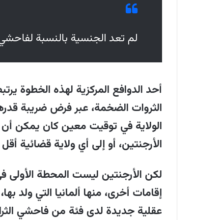
"الحرية والديمقراطية". هذا يرتبط بسي
والتحكم بالمواطنين وحروب الذكاء الا
لم تعد الجنسية بالنسبة لفاحشي ال
أحد الدوافع المركزية لهذه الخطوة ير
الولاية في توقيت معين كان يمكن أن يف
الأرجنتين، أو إلى أي ولاية قضائية أقل 
لكن الأرجنتين ليست المحطة الأولى في
إقامات أخرى، منها ألمانيا التي ولد ب
عقلية جديدة لدى فئة من فاحشي الثراء: