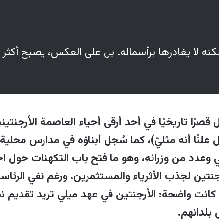
ها ملاذ جديد للأثرياء الهاربين من الضرائب والقيود 
، فبينما ينتقل هو شخصيًا، تبقى أمواله واستثماراته 
 تحقق إيرادات ضخمة من الحكومة الأمريكية في مجالات ا
كنه لا يغادرها برأسماله. بل على العكس، يصبح أكثر اند
ماري شركات دفاعية أمريكية مثل "أندوريل" التي 
ه إلى الأرجنتين كقطيعة مع الولايات المتحدة، بل كن
فوذه مع امتلاك مخارج بديلة.
رًا تاريخيًا في أحد أرقى أحياء العاصمة الأرجنتيني
يرتبط بالضرائب، حيث تزامن خروج ثيل من كاليفورنيا
لنًا أنه مثليّ)، كما سُجل أبناؤه في مدارس محلية
أصحاب الثروات الضخمة بفرض ضريبة 5% على صافي الثروة فوق مليار دولا
ي وعدد من وزرائه، وهو ما فتح باب التكهنات حول ا
ًا هو جزء من استراتيجية مالية مدروسة.
تين لجذب الأثرياء والمستثمرين. ورغم نفي الرئاس
راء هوية ثابتة، بل أصبحت جزءًا من محفظة استثماري
كانت واضحة: الأرجنتين في عهد ميلي تريد تقديم نفس
خرى مثل ألمانيا ونيوزيلندا، ووردت تقارير عن اهتم
 بلدانهم
.