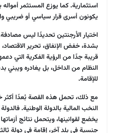
استثمارية. كما يوزع المستثمر أمواله 
يكونون أسرى قرار سياسي أو ضريبي وا
اختيار الأرجنتين تحديدًا ليس مصادفة.
بشدة، خفض الإنفاق، تحرير الاقتصاد، مه
قريبة جدًا من الرؤية الفكرية التي دع
النظام من الداخل، بل يغادره ويبني بديلً
للإقامة
.
مع ذلك، تحمل هذه القصة بُعدًا أكث
النخب المالية بالدولة الوطنية. فالدولة ب
يخضع لقوانينها، ويتحمل نتائج أزماتها ا
جنسية في بلد آخر، إقامة في دولة ثالث