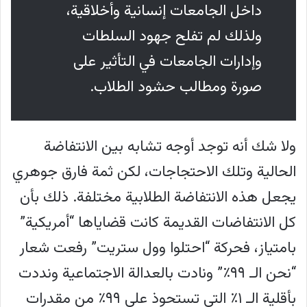
داخل الجامعات إنسانية وأخلاقية،
ولذلك لم تفلح جهود السلطات
وإدارات الجامعات في التأثير على
صورة ومطالب حشود الطلاب.
ولا شك أنه توجد أوجه تشابه بين الانتفاضة
الحالية وتلك الاحتجاجات، لكن ثمة فارق جوهري
يجعل هذه الانتفاضة الطلابية مختلفة. ذلك بأن
كل الانتفاضات القديمة كانت قضاياها “أمريكية”
بامتياز، فحركة “احتلوا وول ستريت” رفعت شعار
“نحن الـ ٩٩٪” ونادت بالعدالة الاجتماعية ونددت
بأقلية الـ ١٪ التي تستحوذ على ٩٩٪ من مقدرات