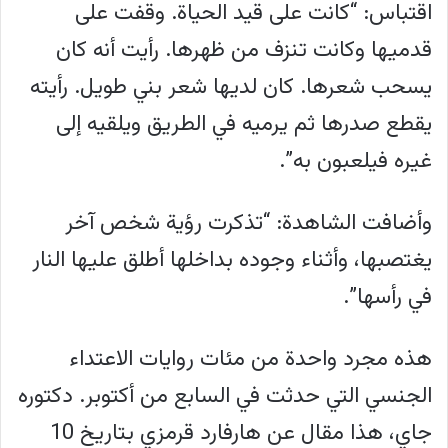
اقتباس: “كانت على قيد الحياة. وقفت على
قدميها وكانت تنزف من ظهرها. رأيت أنه كان
يسحب شعرها. كان لديها شعر بني طويل. رأيته
يقطع صدرها ثم يرميه في الطريق ويلقيه إلى
غيره فيلعبون به”.
وأضافت الشاهدة: “تذكرت رؤية شخص آخر
يغتصبها، وأثناء وجوده بداخلها أطلق عليها النار
في رأسها”.
هذه مجرد واحدة من مئات روايات الاعتداء
الجنسي التي حدثت في السابع من أكتوبر. دكتوره
جاي، هذا مقال عن هارفارد قرمزي بتاريخ 10