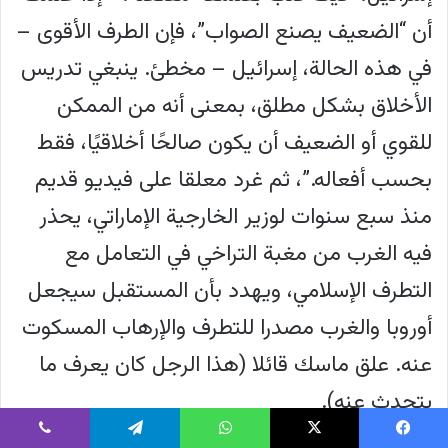
أن “الضعيف يصنع الصواب”، فإن الطرف الأقوى –
في هذه الحالة، إسرائيل – مخطئ. ينبغي تدريس
الأخلاق بشكل مطلق، بمعنى أنه من الممكن
للقوي أو الضعيف أن يكون صالحًا أخلاقيًا، فقط
بحسب أفعاله.”، ثم غرد معلقا على فيديو قديم
منذ سبع سنوات لوزير الخارجية الإماراتي، يحذر
فيه الغرب من مغبة التراخي في التعامل مع
التطرف الإسلامي، ويهدد بأن المستقبل سيجعل
أوروبا والغرب مصدرا للتطرف والإرهاب المسكوت
عنه. علق ماسك قائلا (هذا الرجل كان يعرف ما
يتحدث عنه).
يسبوك
‫X
واتساب
تيلقرام
ڤايبر