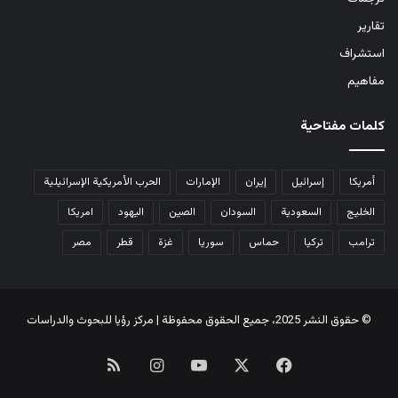
تقارير
استشراف
مفاهيم
كلمات مفتاحية
أمريكا
إسرائيل
إيران
الإمارات
الحرب الأمريكية الإسرائيلية
الخليج
السعودية
السودان
الصين
اليهود
امريكا
ترامب
تركيا
حماس
سوريا
غزة
قطر
مصر
© حقوق النشر 2025، جميع الحقوق محفوظة | مركز رؤيا للبحوث والدراسات
‫X
فيسبوك
‫YouTube
انستقرام
ملخص