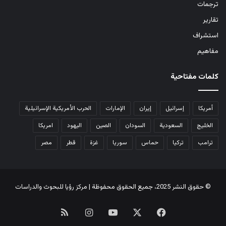
ترجمات
تقارير
استشراف
مفاهيم
كلمات مفتاحية
أمريكا
إسرائيل
إيران
الإمارات
الحرب الأمريكية الإسرائيلية
الخليج
السعودية
السودان
الصين
اليهود
امريكا
ترامب
تركيا
حماس
سوريا
غزة
قطر
مصر
© حقوق النشر 2025، جميع الحقوق محفوظة | مركز رؤيا للبحوث والدراسات
‫X
فيسبوك
‫YouTube
انستقرام
ملخص