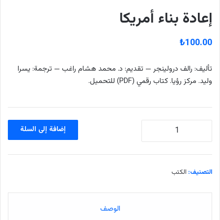
إعادة بناء أمريكا
₺
100.00
تأليف: رالف درولينجر — تقديم: د. محمد هشام راغب — ترجمة: يسرا
وليد. مركز رؤيا. كتاب رقمي (PDF) للتحميل.
كمية
إضافة إلى السلة
إعادة
بناء
أمريكا
التصنيف:
الكتب
الوصف