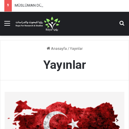
MÜSLÜMAN DÜŞÜNÜRLER, BATI VE MODERNLEŞME
Menü
Ar
Anasayfa
/
Yayınlar
Yayınlar