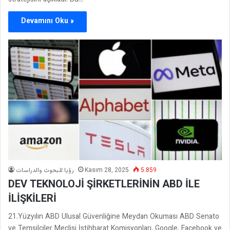
Devamını Oku »
رؤيا للبحوث والدراسات
Kasım 28, 2025
5.859
DEV TEKNOLOJİ ŞİRKETLERİNİN ABD İLE
İLİŞKİLERİ
21.Yüzyılın ABD Ulusal Güvenliğine Meydan Okuması ABD Senato
ve Temsilciler Meclisi İstihbarat Komisyonları, Google, Facebook ve