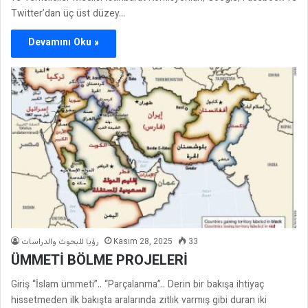
Twitter’dan üç üst düzey…
Devamını Oku »
رؤيا للبحوث والدراسات
Kasım 28, 2025
33
ÜMMETİ BÖLME PROJELERİ
Giriş “İslam ümmeti”.. “Parçalanma”.. Derin bir bakışa ihtiyaç
hissetmeden ilk bakışta aralarında zıtlık varmış gibi duran iki