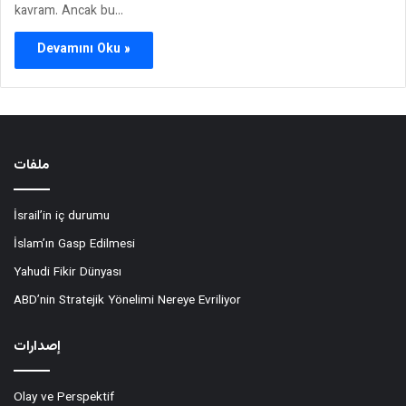
kavram. Ancak bu…
Devamını Oku »
ملفات
İsrail’in iç durumu
İslam’ın Gasp Edilmesi
Yahudi Fikir Dünyası
ABD’nin Stratejik Yönelimi Nereye Evriliyor
إصدارات
Olay ve Perspektif