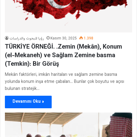
رؤيا للبحوث والدراسات
Kasım 30, 2025
1.398
TÜRKİYE ÖRNEĞİ. .Zemin (Mekân), Konum
(el-Mekaneh) ve Sağlam Zemine basma
(Temkin): Bir Görüş
Mekân faktörleri, imkân haritaları ve sağlam zemine basma
yolunda konum inşa etme çabaları… Bunlar çok boyutu ve açısı
bulunan stratejik…
Devamını Oku »