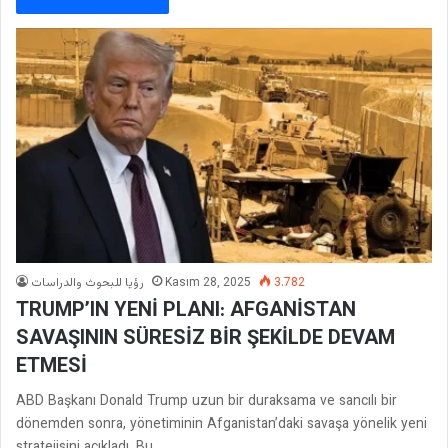
رؤيا للبحوث والدراسات
Kasım 28, 2025
3.782
TRUMP’IN YENİ PLANI: AFGANİSTAN
SAVAŞININ SÜRESİZ BİR ŞEKİLDE DEVAM
ETMESİ
ABD Başkanı Donald Trump uzun bir duraksama ve sancılı bir
dönemden sonra, yönetiminin Afganistan’daki savaşa yönelik yeni
stratejisini açıkladı. Bu…