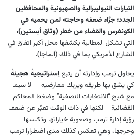
التيارات النيوليبرالية والصهيونية والمحافظين
الجدد؛ جرَّاء ضعفه وحاجته لمن يحميه في
الكونغرس والقضاء من خطر (وثاق أبستين)،
التي تشكل المطالبة بكشفها محل أكبر اتفاق في
الشارع الأمريكي بما في ذلك (الماجا).
يحاول ترمب وإدارته أن يتبع
إستراتيجيةً هجينةً
كي يشق بها طريقه ويربك معارضيه – لا سيما
مع شبح “الانتخابات النصفية” وضغط المحاكم
القضائية – لكنها في ذات الوقت تعبِّر عن ضعف
رؤية إدارة ترمب وصعوبة خياراتها وتكلسها
وحرجها، وهي تعكس كذلك مدى اضطرارا ترمب