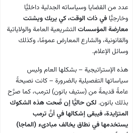
عدد من القضايا وسياساته الجدلية داخليًّا
وخارجيًّا
في ذات الوقت، كي يربك ويشتت
معارضة المؤسسات
التشريعية العامة والولاياتية
والقانونية، والشارع المعارض عمومًا، وكذلك
وسائل الإعلام.
هذه الإستراتيجية – بشكلها العام وليس
سياساتها التفصيلية بالضرورة – كانت نصيحةً
عامةً قديمةً من (ستيف بانون) لترمب، كما صرَّح
بذلك بانون.
لكن حاليًّا إن صَّحت هذه الشكوك
المتزايدة، فيبقى إشكالها في أنَّ ترمب
يستخدمها في نطاق يخالف مبادىء (الماجا)