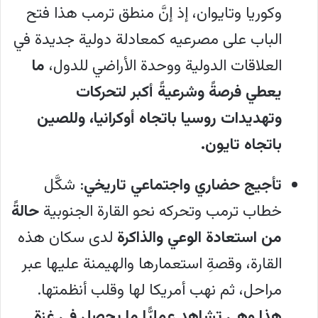
وكوريا وتايوان، إذ إنَّ منطق ترمب هذا فتح
الباب على مصرعيه كمعادلة دولية جديدة في
العلاقات الدولية ووحدة الأراضي للدول،
ما
يعطي فرصةً وشرعيةً أكبر لتحركات
وتهديدات روسيا باتجاه أوكرانيا، وللصين
باتجاه تايون.
تأجيج حضاري واجتماعي تاريخي
: شكَّل
خطاب ترمب وتحركه نحو القارة الجنوبية
حالةً
من استعادة الوعي والذاكرة
لدى سكان هذه
القارة، وقصةِ استعمارها والهيمنة عليها عبر
مراحل، ثم نهب أمريكا لها وقلب أنظمتها.
هذا وهي تشاهد عمليًّا ما يحصل في غزة