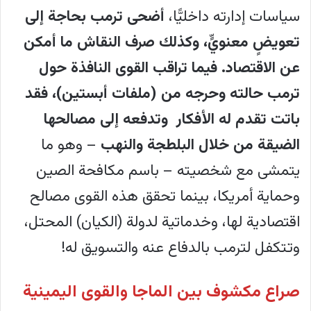
سياسات إدارته داخليًّا،
أضحى ترمب بحاجة إلى
تعويضٍ معنويٍّ، وكذلك صرف النقاش ما أمكن
عن الاقتصاد. فيما تراقب القوى النافذة حول
ترمب حالته وحرجه من (ملفات أبستين)، فقد
باتت تقدم له الأفكار وتدفعه إلى مصالحها
الضيقة من خلال البلطجة والنهب
– وهو ما
يتمشى مع شخصيته – باسم مكافحة الصين
وحماية أمريكا، بينما تحقق هذه القوى مصالح
اقتصادية لها، وخدماتية لدولة (الكيان) المحتل،
وتتكفل لترمب بالدفاع عنه والتسويق له!
صراع مكشوف بين الماجا والقوى اليمينية