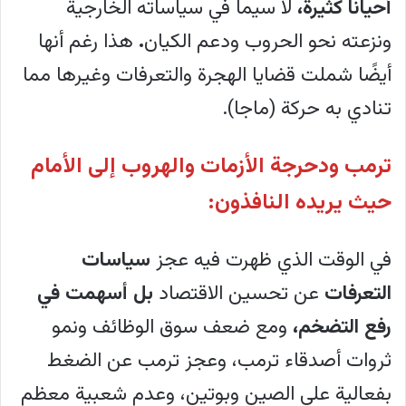
أحيانًا كثيرة،
لا سيما في سياساته الخارجية
ونزعته نحو الحروب ودعم الكيان
.
هذا رغم أنها
أيضًا شملت قضايا الهجرة والتعرفات وغيرها مما
تنادي به حركة (ماجا).
ترمب ودحرجة الأزمات والهروب إلى الأمام
حيث يريده النافذون:
في الوقت الذي ظهرت فيه عجز
سياسات
التعرفات
عن تحسين الاقتصاد
بل أسهمت في
رفع التضخم،
ومع ضعف سوق الوظائف ونمو
ثروات أصدقاء ترمب، وعجز ترمب عن الضغط
بفعالية على الصين وبوتين، وعدم شعبية معظم