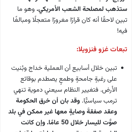
ستذهب لمصلحة الشعب الأمريكي.
وهو ما
تبين لاحقًا أنه كان قرارًا مغرورًا متعجلًا ومبالغًا
فيه!
تبعات غزو فنزويلا:
تبين خلال أسابيع أن العملية خداج وبُنيت
على رغبةٍ جامحةٍ وطمعٍ يصطدم بوقائع
الأرض. فتغيير النظام سيعني دموية تنهي
ترمب سياسيًّا.
وقد بان أن خرق الحكومة
وعقد صفقةَ وصايةٍ معها غير ممكن في بلد
صوَّت لليسار خلال 50 عامًا. وإن كانت