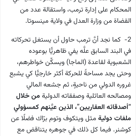
المحكام على إدارة ترمب، واستقالة عدد من
القضاة من وزارة العدل في ولاية مينسوتا.
2- كما نجد أنَّ ترمب حاول أن يستغل تحركاته
في البند السابق علَّه يفي ظاهريًّا بوعوده
الشعبوية لقاعدة (الماجا) ويسكِّن خواطرهم،
وحتى يجد مساحةً للحركة أكثر خارجيًّا كي يشبع
غروره الدولي من ناحيةٍ، ثم جشعه المالي
ومصالحه العائلية وصفقاته الدولية
من خلال
“أصدقائه العقاريين”، الذين عيَّنهم كمسؤولي
ملفات دولية
مثل ويتكوف وتوم برّاك فضلًا عن
كوشنر. فيما كل ذلك في جوهره يتناقض مع