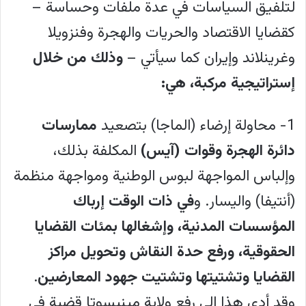
لتلفيق السياسات في عدة ملفات وحساسة –
كقضايا الاقتصاد والحريات والهجرة وفنزويلا
وغرينلاند وإيران كما سيأتي –
وذلك
من خلال
إستراتيجية مركبة، هي:
1- محاولة إرضاء (الماجا) بتصعيد
ممارسات
دائرة الهجرة
وقوات (آيس)
المكلفة بذلك،
وإلباس المواجهة لبوس الوطنية ومواجهة منظمة
(أنتيفا) واليسار. و
في ذات الوقت إرباك
المؤسسات المدنية، وإشغالها بمئات القضايا
الحقوقية، ورفع حدة النقاش وتحويل مراكز
القضايا وتشتيتها وتشتيت جهود المعارضين
.
وقد أدى هذا إلى رفع ولاية مينيسوتا قضية في