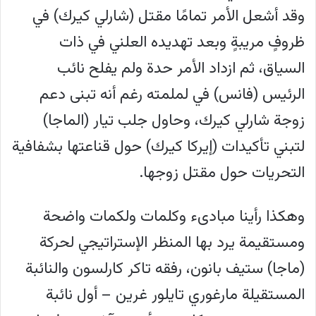
وقد أشعل الأمر تمامًا مقتل (شارلي كيرك) في
ظروفٍ مريبةٍ وبعد تهديده العلني في ذات
السياق، ثم ازداد الأمر حدة ولم يفلح نائب
الرئيس (فانس) في لملمته رغم أنه تبنى دعم
زوجة شارلي كيرك، وحاول جلب تيار (الماجا)
لتبني تأكيدات (إيركا كيرك) حول قناعتها بشفافية
التحريات حول مقتل زوجها.
وهكذا رأينا مبادىء وكلمات ولكمات واضحة
ومستقيمة يرد بها المنظر الإستراتيجي لحركة
(ماجا) ستيف بانون، رفقه تاكر كارلسون والنائبة
المستقيلة مارغوري تايلور غرين – أول نائبة