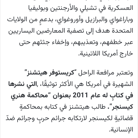
العسكرية في تشيلي والأرجنتين وبوليفيا
وباراغواي والبرازيل وأوروغواي، بدعمٍ من الولايات
المتحدة هدف إلى تصفية المعارضين اليساريين
عبر خطفهم، وتعذيبهم، وإخفاء جثثهم حتى
خارج أمريكا اللاتينية.
وتعتبر مرافعة الراحل “
كريستوفر هيتشنز”
الشهيرة في أمريكا هي الأكثر توثيقًا، ,
التي نشرها
في كتابٍ له عام 2011 بعنوان
“محاكمة هنري
كيسنجر”.
طالب هيتشنز في كتابه بمحاكمةٍ
قضائيةٍ لكيسنجر لارتكابه جرائم حربٍ وجرائم ضدّ
الإنسانية.