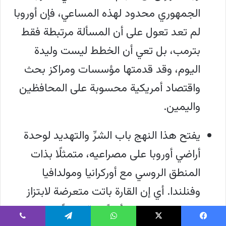
الجمهوري محدود لهذه المساعي، فإن أوروبا
لم تعد تعول على أن المسألة مرتبطة فقط
بترمب، بل تعي أن الخطط ليست وليدة
اليوم، وقد قدمتها مؤسسات ومراكز بحث
واقتصاد أمريكية محسوبة على المحافظين
واليمين.
يفتح هذا النهج باب الشرِّ والتهديد لوحدة
أراضي أوروبا على مصراعيه، متمثلًا بذات
المنطق الروسي مع أوركرانيا ومولدافيا
وفنلندا. أي إن القارة باتت متعرضة لابتزاز
واشنطن وموسكو أمنيًّا واقتصاديًّا!
يسبوك
‫X
واتساب
تيلقرام
ڤايبر