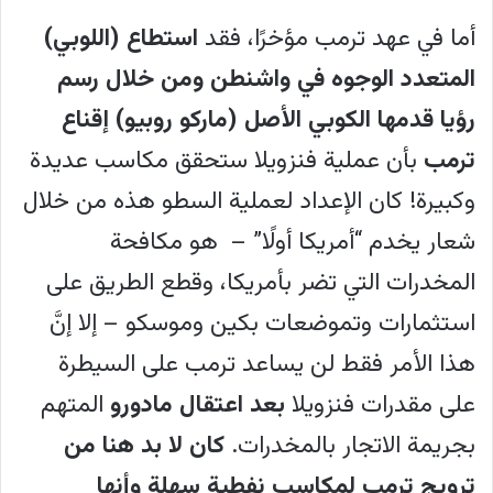
أما في عهد ترمب مؤخرًا، فقد
استطاع (اللوبي)
المتعدد الوجوه في واشنطن ومن خلال رسم
رؤيا قدمها الكوبي الأصل (ماركو روبيو) إقناع
ترمب
بأن عملية فنزويلا ستحقق مكاسب عديدة
وكبيرة! كان الإعداد لعملية السطو هذه من خلال
شعار يخدم “أمريكا أولًا” – هو مكافحة
المخدرات التي تضر بأمريكا، وقطع الطريق على
استثمارات وتموضعات بكين وموسكو – إلا إنَّ
هذا الأمر فقط لن يساعد ترمب على السيطرة
على مقدرات فنزويلا
بعد اعتقال مادورو
المتهم
بجريمة الاتجار بالمخدرات.
كان لا بد هنا من
ترويج ترمب لمكاسب نفطية سهلة وأنها