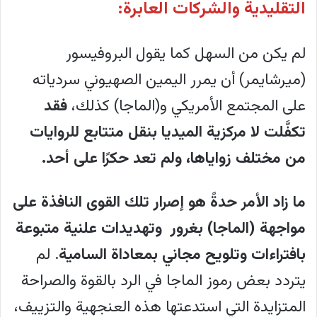
التقليدية والشركات العابرة:
لم يكن من السهل كما يقول البروفيسور
(ميرشايمر) أن يمرر اليمين الصهيوني سردياته
على المجتمع الأمريكي و(الماجا) كذلك،
فقد
تكفَّلت لا مركزية الميديا بنقل متتابع للروايات
من مختلف زواياها، ولم تعد حكرًا على أحد.
ما زاد الأمر حدةً هو إصرار تلك القوى النافذة على
مواجهة (الماجا) بغرور وتهديدات علنية متبوعة
بافتراءات وتلويح مجاني بمعاداة السامية
. لم
يتردد بعض رموز الماجا في الرد بالقوة والصراحة
المتزايدة التي استدعتها هذه العنجهية والتزييف،