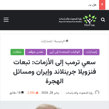
هل يمر التحالف الأمريكي الإسرائيلي بحالة توتر؟!
بحث عن
الق
الرئيسية
/
إصدارات
إصدارات
الولايات المتحدة إلى أين
تقدير موقف
ملفات
سعي ترمب إلى الأزمات: تبعات
فنزويلا جرينلاند وإيران ومسائل
الهجرة
رؤيا للبحوث والدراسات
يناير 28, 2026
2٬350
18 دقائق