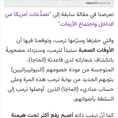
GSpeech
Powered By
تعرصنا في مقالة سابقة إلى
“
تصدُّعات أمريكا من
الداخل واجتماع الأزمات”
والتي حفزها وسرَّعها ترمب، وتوقعنا فيها أن
الأوقات الصعبة
ستبدأ لترمب، وستزداد مصحوبةً
بانكشاف شعاراته لدى قاعدتة (الماجا)،
المتوجسة من عودة خصومهم (النيوليبراليين)
بثوبهم الجديد من بوابة ترمب هذه المرة وعلى
حساب مبادىء (الماجا) الذين أوصلوا ترمب إلى
السلطة بأصواتهم
.
كما أنَّ ترمب ذاته
أصبح يقع أكثر تحت هيمنة