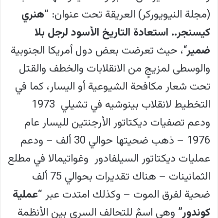
(مجلة النيويوركر) العريقة تحت عنوان:
“هنري
كيسنجر.. استعادة التاريخ الأسود لرجل بلا
ضمير
“، حيث تعرضت بعض دول أمريكا الجنوبية
والوسطى لمزيجٍ من الانقلابات والخطف والقتل
تحت شعار مكافحة الشيوعية أو اليسار، كما في
التخطيط لانقلاب بينوشيه في تشيلي 1973
ودعم تصفيات ديكتاتور الأرجنتين لليسار عام
1976 – ذهب ضحيتها حوالي 30 ألف – ودعم
عمليات ديكتاتور السيلفادور وغواتيمالا في مطلع
الثمانينات – هناك تقديرات بحوالي 75 ألف
ضحية لفرق الموت – وكذلك امتدت عبر
“عملية
كوندور”
وهي اسمٌ للتحالف السري بين الأنظمة