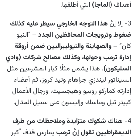
أهداف (
الماجا)
التي أطلقها.
3- إلا إنَّ
هذا التوجه الخارجي سيطر عليه كذلك
ضغوط وترويجات المحافظين الجدد
– “النيو
كان” –
والصهاينة والنيوليبراليين ضمن أروقة
إدارة ترمب وحولها، وكذلك مصالح شركات (وادي
السليكون)
. هذا يشمل مثلًا كبار المشرعين مثل
السيناتور ليندزي جراهام وتيد كروز، ثم أعضاء
إدارته كماركو روبيو وهيجسيت، ورجال الأعمال
كبيتر ثيل وماسك وإليسون على سبيل المثال.
4- هناك
شكوك متزايدة وملاحظات من طرف
الديمقراطيين تقول إنَّ ترمب
يمارس قذف أكبر