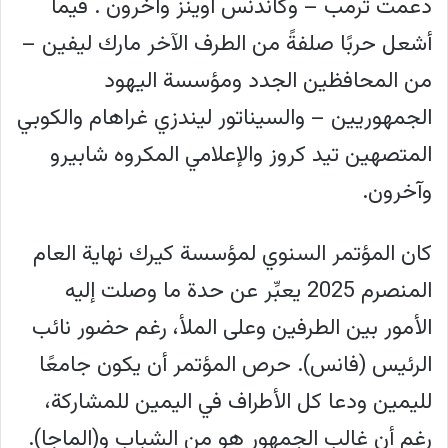
دعمت ترمب – وكاندنس أوينز وآخرون . فيما
أشعل حربًا صلفةً من الطرف الآخر مارك ليفين –
من المحافظين الجدد ومؤسسة اليهود
الجمهوريين – والسيناتور ليندزي غراهام والكوبي
المتصهين تيد كروز والإعلامي المكروه شابيرو
وآخرون.
كان المؤتمر السنوي لمؤسسة كيرك نهاية العام
المنصرم 2025 يعبِّر عن حدة ما وصلت إليه
الأمور بين الطرفين وعلى الملأ، رغم حضور نائب
الرئيس (فانس). حرص المؤتمر أن يكون جامعًا
لليمين ودعا كل الأطراف في اليمين للمشاركة،
رغم أن غالب الجمهور هو من الشباب و(الماجا).