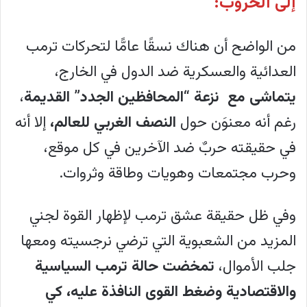
إلى الحروب:
من الواضح أن هناك نسقًا عامًّا لتحركات ترمب
العدائية والعسكرية ضد الدول في الخارج،
يتماشى مع نزعة “المحافظين الجدد”
القديمة
،
رغم أنه معنوَن حول
النصف الغربي للعالم،
إلا أنه
في حقيقته حربٌ ضد الآخرين في كل موقع،
وحرب مجتمعات وهويات وطاقة وثروات.
وفي ظل حقيقة عشق ترمب لإظهار القوة لجني
المزيد من الشعبوية التي ترضي نرجسيته ومعها
جلب الأموال،
تمخضت حالة ترمب السياسية
والاقتصادية وضغط القوى النافذة عليه، كي