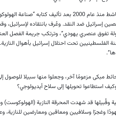
برز فنكلشتاين كمؤرخ وعالم سياسة وناشط منذ عام 2000 بع
دولة تفوق عنصري يهودي”، وترتكب جريمة الفصل 
نة الفلسطينيين تحت احتلال إسرائيل بأهوال الناز
ا”.
ئط مبكى مزعومًا آخر، وجعلوا منها سبيلا للوصول 
وكيف استطاعوا تحويلها إلى سلاح أيديولوجي؟
نية وقُبيلها قد شهدت المحرقة النازية (الهولوكوست
دًا وغجرًا وسلافيين ومعاقين ومعارضين للنازية، وع