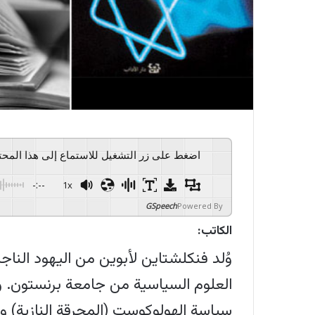
اضغط على زر التشغيل للاستماع إلى هذا المح
-:--
1x
GSpeech
Powered By
الكاتب:
العلوم السياسية من جامعة برنستون. و
سياسة الهولوكوست (المحرقة النازية) وا