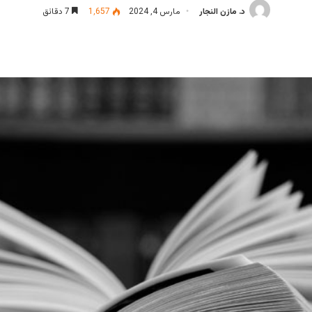
د. مازن النجار
مارس 4, 2024
1٬657
7 دقائق
 عبر البريد