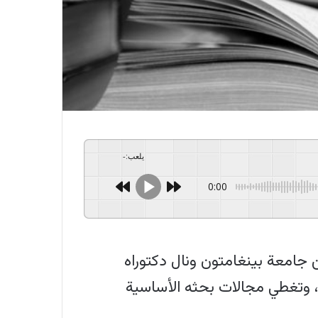
يلعب
:
-
0:00
ليهود الناجين من الهولوكوست في نيويورك عام 1953. تخرج من جامعة بينغامتون ونال دكتوراه
، وتغطي مجالات بحثه الأساسية