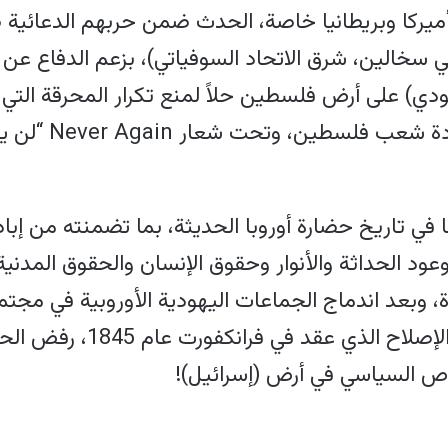
فاء، أميركا وبريطانيا خاصة، الحدث ضمن حربهم الدعائي
سخالين، شرق الاتحاد السوفياتي)، بزعم الدفاع عن 
دي) على أرض فلسطين حلاً لمنع تكرار المحرقة التي 
حت شعار Never Again “لن يحدث مطلقا مرة اخرى”.
في تاريخ حضارة أوروبا الحديثة، بما تضمنته من إبادة
عود الحداثة والأنوار وحقوق الإنسان والحقوق المدنية 
اة، وبعد اندماج الجماعات اليهودية الأوروبية في مجت
بل إنه في سينودس (مؤتمر) ح
 السياسي في أرض (إسرائيل)!