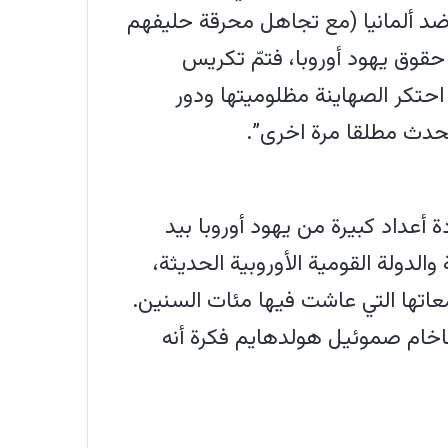
ة ضد ألمانيا (مع تجاهل محرقة حليفهم
حقوق يهود أوروبا، فتمّ تكريس
احتكر الصهاينة مظلوميتها ودور
 أعداد كبيرة من يهود أوروبا بيد
والدولة القومية الأوروبية الحديثة،
معاتها التي عاشت فيها مئات السنين.
اخامات الإصلاح الذي عقد في فرانكفورت عام 1845، رفض الحاخام صموئيل هولدهايم فكرة أنه