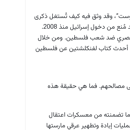
د تأليف كتابه “صناعة الهولوكوست”، وقد وثق فيه كيف تُستغل ذكرى
المحرقة النازية “كسلاح أيديولوجي” لتحصين إسرائيل ضد النقد. وعُرف بانتقاده لإسرائيل، وقد مُنع من دخول إسرائيل منذ 2008.
العنصري ضد شعب فلسطين. ومن خلال
ية. أحدث كتاب لفنكلشتين عن فلسطين
إلى مصالحهم. فما هي حقيقة هذه
) وما تضمنته من معسكرات اعتقال
مليات إبادة وتطهير عرقي مارستها