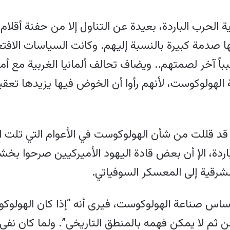
الحرب الباردة، بعيدة عن التناول إلا من حفنة أقلام 
نها صدمة كبيرة بالنسبة إليهم. وكانت السياسات الافتعا
ً آخر لصمتهم.. ويضاف تحالف ألمانيا الغربية مع أمي
لهولوكوست، لأنهم رأوا أن الخوض فيها يزيدها تعقيدً
 قد قللت من شأن الهولوكوست في الأعوام التي تلت الح
اردة، الإ أن بعض قادة اليهود الأميركيين صرحوا ب
الشرقية إلى المعسكر السوفياتي.
اس صناعة الهولوكوست، فيرى أنه “إذا كان الهولوك
ومن ثم لا يمكن فهمه بالمنطق التاريخي”. ولما كان نف