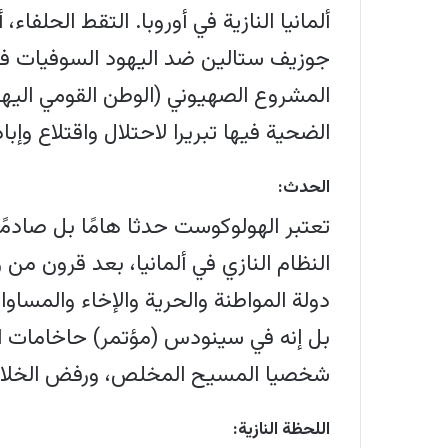
ألمانيا النازية في أوروبا. التقط الحل
جوزيف ستالين ضد اليهود السوفيات في 
المشروع الصهيوني (الوطن القومي اليهو
الضحية فيها تبريرا لاحتلال واقتلاع وإبادة شعب فلسطين، وت
الحدث:
تعتبر الهولوكوست حدثا هامًا بل صادمًا 
النظام النازي في ألمانيا، بعد قرون من و
دولة المواطنة والحرية والإخاء والمساو
شخصيا المسيح المخلص، ورفض الخلاص
اللحظة النازية: