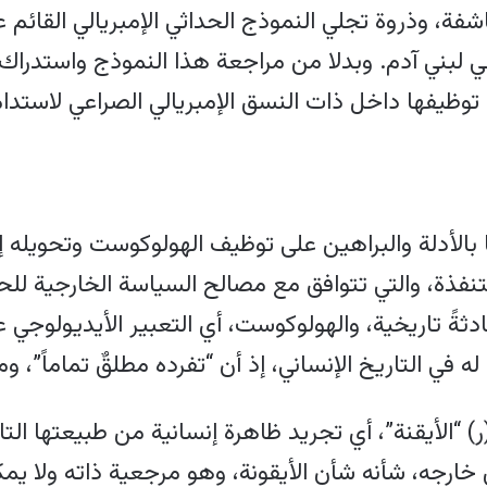
ة، وذروة تجلي النموذج الحداثي الإمبريالي القائم عل
لهي لبني آدم. وبدلا من مراجعة هذا النموذج واستدراك
 توظيفها داخل ذات النسق الإمبريالي الصراعي لاستدا
بالأدلة والبراهين على توظيف الهولوكوست وتحويله 
متنفذة، والتي تتوافق مع مصالح السياسة الخارجية للحك
 حادثةً تاريخية، والهولوكوست، أي التعبير الأيديولوجي 
 في التاريخ الإنساني، إذ أن “تفرده مطلقٌ تماماً”، 
الأيقنة”، أي تجريد ظاهرة إنسانية من طبيعتها التاري
من خارجه، شأنه شأن الأيقونة، وهو مرجعية ذاته ولا