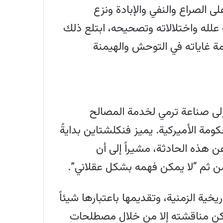
ى الصراع والنفي والإبادة ونزع
 علله واختلالاته وتصحيحه، ابتلع ذلك
مة غاياته في التوحش والهيمنة
إلى صناعة ترمي لخدمة المصالح
ومة الأميركية. يميز فنكلشتاين بدايةً
عن هذه الحادثة، مشيراً إلى أن
ومن ثم “لا يمكن فهمه بشكل عقلاني”.
خية الزمنية، وتقديمها باعتبارها شيئاً
 يمكن مناقشته إلا من خلال مصطلحات