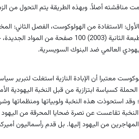
 مناقشته أصلاً. وبهذه الطريقة يتم التحول من الزمني
أول: الاستفادة من الهولوكوست، الفصل الثاني: المخ
الثالث: الابتزاز المزدوج. وقد تضمنت الطبعة الثانية (03
ليهودي العالمي ضد البنوك السويسرية.
ست معتبرا أن الإبادة النازية استغلت لتبرير سياسا
ملة كسياسة ابتزازية من قبل النخبة اليهودية الأمير
وقد استحوذت هذه النخبة ولوبياتها ومنظماتها وشركا
النخبة تقاعست عن نصرة ضحايا المحرقة من اليهود خ
مهاجرين من اليهود إليها. بل قدم رأسماليون أميركيو