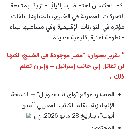
كما تعكسان اهتمامًا إسرائيليًّا متزايدًا بمتابعة
في الخليج.
التحركات المصرية في الخليج، باعتبارها ملفات
يشير التقرير الأول، "مصر موجودة في
مؤثرة في التوازنات الإقليمية وفي مساعيها لبناء
الخليج، لكنها لن تقاتل إلى جانب إسرائيل –
منظومة أمنية إقليمية جديدة.
وإيران تعلم ذلك"، إلى أن مصر تسعى
لترسيخ نفسها كمزود لا غنى عنه للأمن
” تقرير بعنوان: “مصر موجودة في الخليج، لكنها
الخليجي، لكنها تتجنب الاصطفاف الرسمي
لن تقاتل إلى جانب إسرائيل – وإيران تعلم
مع البنية الدفاعية الإقليمية التي تسعى
ذلك”.
الولايات المتحدة وإسرائيل لبنائها. ففي 7
المصدر
:
موقع “واي نت جلوبال” – النسخة
مايو 2026، أعلنت وزارة الدفاع الإماراتية عن
الإنجليزية، بقلم الكاتب المغربي “أمين
تفقد السيسي لسرب مقاتلات مصرية
أيوب”، بتاريخ 28 مايو 2026.
متمركز في الإمارات، بينما التزمت الحكومة
)
(
[1]
المحتوى: