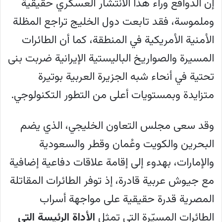
إن الدوافع وراء هذا الانتشار العسكري حقيقية
متكاملة، مما يمنح إيران هامشًا للاستمرار
وملموسة، فقد تابعت دول الخليج تراجع المظلة
في اختبار القدرات الدفاعية الخليجية.
الأمنية الأمريكية في المنطقة، كما أن الطائرات
يخلص الكاتب إلى أن الوجود العسكري
المسيرة والصواريخ الباليستية الإيرانية ضربت بنى
المصري في الخليج سيظل محدود الأثر ما
تحتية في أنحاء شبه الجزيرة العربية بوتيرة
دامت القاهرة تفضل البقاء على هامش
متزايدة وبمستويات أعلى من التطور التكنولوجي.
منظومة الدفاع الإقليمي بدلًا من الاندماج
الكامل فيها، ويعزو تحفظ القاهرة إلى رغبتها
وقد سعى مجلس التعاون الخليجي، الذي يضم
في تجنب الكلفة السياسية للارتباط العلني
البحرين والكويت وعُمان وقطر والسعودية
بترتيبات أمنية تضم الولايات المتحدة
والإمارات، بهدوء إلى إقامة علاقات دفاعية إضافية
وإسرائيل ودول الخليج، بالتوازي مع سعيها
مع جيوش عربية قادرة، إذ توفر الطائرات المقاتلة
للحفاظ على قنوات اتصال مع إيران.
المصرية قدرة حقيقية على مواجهة أسراب
أما التقرير الثاني، "لماذا تخشى مصر من
الطائرات المسيّرة التي تمثل
الأداة الرئيسة التي