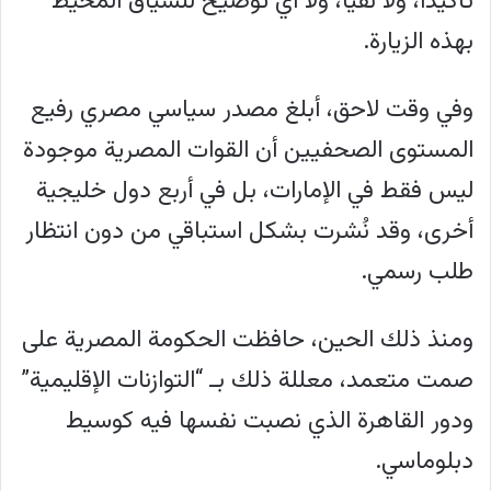
تأكيدًا، ولا نفيًا، ولا أي توضيح للسياق المحيط
دول الخليج إلى أنظمة صواريخ أرض-جو
بهذه الزيارة.
وأصول جوية قادرة على اعتراض المنصات
غير المأهولة، ومصر تستطيع توفير الاثنين.
وفي وقت لاحق، أبلغ مصدر سياسي مصري رفيع
يرى الكاتب أن مصر أصبحت جزءًا من البنية
المستوى الصحفيين أن القوات المصرية موجودة
الأولية لشبكة دفاع جوي إقليمية تقودها
ليس فقط في الإمارات، بل في أربع دول خليجية
الولايات المتحدة، مستندًا إلى اجتماع شرم
أخرى، وقد نُشرت بشكل استباقي من دون انتظار
الشيخ الأمني عام 2022 الذي ضم
طلب رسمي.
مسؤولين عسكريين من دول عربية ومصر
وإسرائيل، وتوقيع القاهرة مذكرة التوافقية
ومنذ ذلك الحين، حافظت الحكومة المصرية على
الأمنية والاتصالات (CISMOA) مع واشنطن
صمت متعمد، معللة ذلك بـ “التوازنات الإقليمية”
عام 2018، وانتقال إسرائيل إلى نطاق عمل
ودور القاهرة الذي نصبت نفسها فيه كوسيط
القيادة المركزية الأمريكية (CENTCOM)
دبلوماسي.