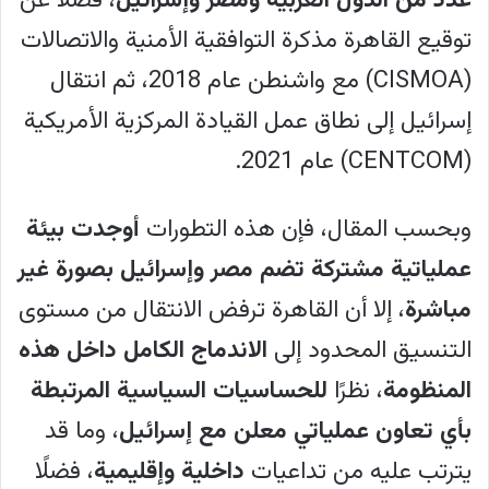
عدد من الدول العربية ومصر وإسرائيل
، فضلًا عن
لا يتوافق الموقف المصري الداعي إلى التهدئة
توقيع القاهرة مذكرة التوافقية الأمنية والاتصالات
مع التوجهات الإماراتية.
(CISMOA) مع واشنطن عام 2018، ثم انتقال
يبرز التقرير قلق القاهرة من تنامي العلاقات
إسرائيل إلى نطاق عمل القيادة المركزية الأمريكية
الإماراتية مع إثيوبيا وإسرائيل، في ظل ارتباط
(CENTCOM) عام 2021.
هذين الملفين بقضايا الأمن مثل أزمة سد
وبحسب المقال، فإن هذه التطورات
أوجدت بيئة
النهضة وتداعيات الحرب في قطاع غزة. ورغم
عملياتية مشتركة تضم مصر وإسرائيل بصورة غير
هذه الخلافات، يستبعد التقرير وصول
مباشرة
، إلا أن القاهرة ترفض الانتقال من مستوى
العلاقات المصرية الإماراتية إلى مرحلة
التنسيق المحدود إلى
الاندماج الكامل داخل هذه
القطيعة، نظرًا لتشابك المصالح السياسية
المنظومة
، نظرًا
للحساسيات السياسية المرتبطة
والاقتصادية والأمنية بين البلدين، ويستدل
بأي تعاون عملياتي معلن مع إسرائيل
، وما قد
على ذلك باستمرار التنسيق بين الجانبين
يترتب عليه من تداعيات
داخلية وإقليمية
، فضلًا
في عدد من الملفات، وسعي القاهرة لتوسيع