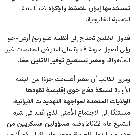
الإمارات؟"، فيرى أن زيارة السيسي للإمارات
تستخدمها إيران للضغط والإكراه
ضد البنية
في مايو 2026 عكست تباينات متنامية في
التحتية الخليجية.
العلاقات بين القاهرة وأبو ظبي، حيث حمل
فدول الخليج تحتاج إلى أنظمة صواريخ أرض-جو
الاستقبال رسائل سياسية تعكس تغيرًا في
وإلى أصول جوية قادرة على اعتراض المنصات غير
موازين النفوذ الإقليمي. تنظر بعض الأوساط
المأهولة،
ومصر تستطيع توفير الاثنين معًا.
المصرية بقلق إلى تنامي الدور الإماراتي في
السودان وليبيا والقرن الأفريقي، وتزايد
ويرى الكاتب أن مصر أصبحت جزءًا من البنية
النفوذ الاقتصادي الخليجي داخل مصر. في
الأولية
لشبكة دفاع جوي إقليمية تقودها
المقابل، ترى الإمارات أن دعمها الاقتصادي
الولايات المتحدة لمواجهة التهديدات الإيرانية
،
والمالي لمصر لم يقابله مستوى مماثل من
مستندًا إلى الاجتماع الأمني الذي عُقد في شرم
التنسيق السياسي والأمني، خاصة فيما
الشيخ عام 2022 وضم
مسؤولين عسكريين من
يتعلق بالتعامل مع التهديدات الإيرانية، حيث