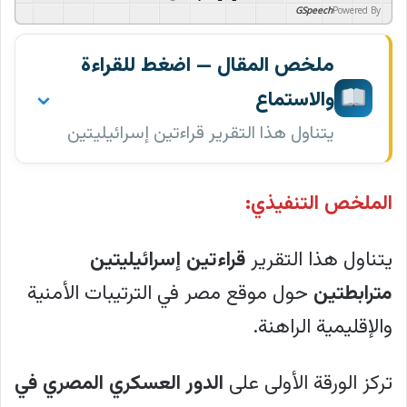
GSpeech
Powered By
ملخص المقال — اضغط للقراءة
⌄
والاستماع
يتناول هذا التقرير قراءتين إسرائيليتين
متصلتين حول موقع مصر في الترتيبات
اضغط على زر التشغيل للاستماع إلى هذا
الأمنية والإقليمية الراهنة، حيث تركز
يلعب
:
-
الملخص التنفيذي:
المحتوى
الأولى على الدور العسكري المصري في…
يتناول هذا التقرير
قراءتين إسرائيليتين
0:00
-:--
مترابطتين
حول موقع مصر في الترتيبات الأمنية
1x
والإقليمية الراهنة.
GSpeech
Powered By
يتناول هذا التقرير قراءتين إسرائيليتين
تركز الورقة الأولى على
الدور العسكري المصري في
متصلتين حول موقع مصر في الترتيبات