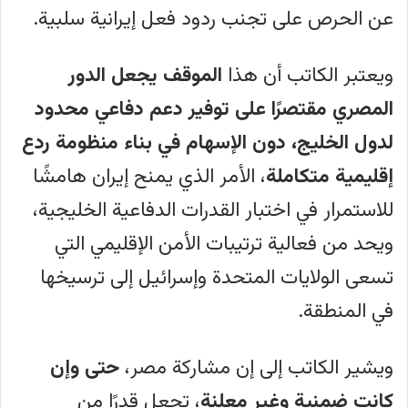
عن الحرص على تجنب ردود فعل إيرانية سلبية.
شبكة علاقاتها الإقليمية مع قوى أخرى.
يكشف تعقيب مركز رؤيا عن رغبة إسرائيل
ويعتبر الكاتب أن هذا
الموقف يجعل الدور
في الدفع نحو مزيد من الاندماج الإقليمي في
المصري مقتصرًا على توفير دعم دفاعي محدود
ترتيبات أمنية تقودها الولايات المتحدة
لدول الخليج، دون الإسهام في بناء منظومة ردع
وتشارك فيها إسرائيل، لبناء منظومة ردع
إقليمية متكاملة
، الأمر الذي يمنح إيران هامشًا
إقليمية أكثر فاعلية بمشاركة عربية على
للاستمرار في اختبار القدرات الدفاعية الخليجية،
رأسها الإمارات، وهو ما تجسد في الاجتماع
ويحد من فعالية ترتيبات الأمن الإقليمي التي
السري الذي عُقد في عام 2022 بشرم
تسعى الولايات المتحدة وإسرائيل إلى ترسيخها
الشيخ. يظهر التعقيب حجم التماهي الأمني
في المنطقة.
والعسكري الإماراتي، مع حرص مصري واضح
ويشير الكاتب إلى إن مشاركة مصر،
حتى وإن
على إبقاء التعاون قائمًا ومستمرًا مع
كانت ضمنية وغير معلنة
، تجعل قدرًا من
إسرائيل، لكنه يتجنب الإعلان الرسمي عنه