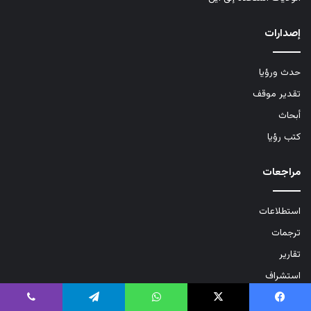
إصدارات
حدث ورؤيا
تقدير موقف
أبحاث
كتب رؤيا
مراجعات
استطلاعات
ترجمات
تقارير
استشراف
مفاهيم
يسبوك
‫X
واتساب
تيلقرام
ڤايبر