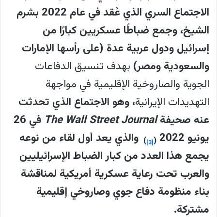
الاجتماع السري الذي عُقد في عام 2022 بشرم
الشيخ، وجمع ضباطًا عسكريين كبارًا من
إسرائيل ودول عربية عدة (على رأسها الإمارات
والسعودية ومصر)
بهدف تنسيق الدفاعات
الجوية والصاروخية الإقليمية في مواجهة
التهديدات الإيرانية
، وهو الاجتماع الذي تحدثت
عنه صحيفة
The Wall Street Journal
في 26
يونيو 2022
والذي يعد
أول لقاء من نوعه
)
(
[3]
يجمع هذا العدد من كبار الضباط الإسرائيليين
والعرب تحت رعاية عسكرية أمريكية لمناقشة
بناء منظومة دفاع جوي وصاروخي إقليمية
مشتركة.