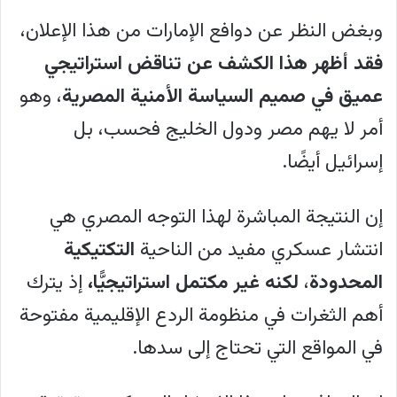
عام 2021.
وبغض النظر عن دوافع الإمارات من هذا الإعلان،
أوجدت هذه التطورات بيئة عملياتية
فقد أظهر هذا الكشف عن تناقض استراتيجي
مشتركة تضم مصر وإسرائيل بصورة غير
عميق في صميم السياسة الأمنية المصرية
، وهو
مباشرة، لكن القاهرة ترفض الاندماج الكامل
أمر لا يهم مصر ودول الخليج فحسب، بل
في هذه المنظومة بسبب الحساسيات
إسرائيل أيضًا.
السياسية المرتبطة بالتعاون العملياتي
المعلن مع إسرائيل، وما قد يترتب عليه من
إن النتيجة المباشرة لهذا التوجه المصري هي
تداعيات داخلية وإقليمية، فضلًا عن الحرص
انتشار عسكري مفيد من الناحية
التكتيكية
على تجنب ردود فعل إيرانية سلبية. هذا
المحدودة
،
لكنه غير مكتمل استراتيجيًّا،
إذ يترك
الموقف يجعل الدور المصري مقتصرًا على
أهم الثغرات في منظومة الردع الإقليمية مفتوحة
توفير دعم دفاعي محدود لدول الخليج، دون
في المواقع التي تحتاج إلى سدها.
الإسهام في بناء منظومة ردع إقليمية