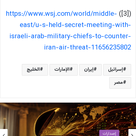
https://www.wsj.com/world/middle-
([3])
east/u-s-held-secret-meeting-with-
israeli-arab-military-chiefs-to-counter-
iran-air-threat-11656235802
إسرائيل
إيران
الإمارات
الخليج
مصر
إصدارات