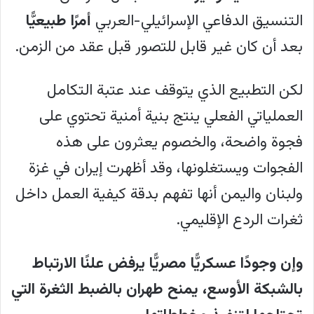
التنسيق الدفاعي الإسرائيلي-العربي
أمرًا طبيعيًّا
خوفًا من التكاليف السياسية الداخلية
بعد أن كان غير قابل للتصور قبل عقد من الزمن.
والإقليمية. كما أغفل التقرير ذكر التعاون
الوثيق بين الإمارات وإسرائيل خلال الحرب،
لكن التطبيع الذي يتوقف عند عتبة التكامل
حيث زودت الإمارات إسرائيل بمعدات
العملياتي الفعلي ينتج بنية أمنية تحتوي على
وتقنيات متخصصة دعمت منظومة القبة
فجوة واضحة، والخصوم يعثرون على هذه
الحديدية في مارس 2026. يمكن قراءة توجه
الفجوات ويستغلونها، وقد أظهرت إيران في غزة
التقرير بوصفه محاولة لإعادة توسيع دائرة
ولبنان واليمن أنها تفهم بدقة كيفية العمل داخل
الشركاء المنخرطين في الحرب على إيران،
ثغرات الردع الإقليمي.
عبر التركيز المكثف على الدور المصري
وعلاقاته وتحركاته في الخليج والبحر الأحمر،
وإن وجودًا عسكريًّا مصريًّا يرفض علنًا الارتباط
بما قد يوحي بوجود سعي غير مباشر للزج
بالشبكة الأوسع، يمنح طهران بالضبط الثغرة التي
بمصر في سياق المواجهة.