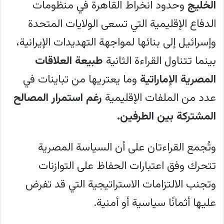
الخليج
وحدود انخراط القاهرة في منظومات
الأمنية والإقليمية الراهنة، حيث تركز الأولى
الدفاع الإقليمية التي تسعى الولايات المتحدة
على الدور العسكري المصري في الخليج
وإسرائيل إلى بنائها لمواجهة التهديدات الإيرانية،
وحدود انخراط القاهرة في منظومات الدفاع
بينما تتناول القراءة الثانية
طبيعة العلاقات
الإقليمية لمواجهة التهديدات الإيرانية، بينما
المصرية الإماراتية
وما يعتريها من تباينات في
تتناول الثانية طبيعة العلاقات المصرية
عدد من الملفات الإقليمية
رغم استمرار المصالح
الإماراتية وما يعتريها من تباينات رغم
المشتركة بين الطرفين
.
استمرار المصالح المشتركة. تُجمع القراءتان
على أن السياسة المصرية تتحرك وفق
وتُجمع القراءتان على أن السياسة المصرية
اعتبارات الحفاظ على التوازنات وتجنب
تتحرك وفق اعتبارات الحفاظ على التوازنات
الالتزامات الاستراتيجية التي قد تفرض عليها
وتجنب الالتزامات الاستراتيجية التي قد تفرض
أثمانًا سياسية أو أمنية، وتعكسان اهتمامًا
عليها أثمانًا سياسية أو أمنية.
إسرائيليًا متزايدًا بمتابعة التحركات المصرية