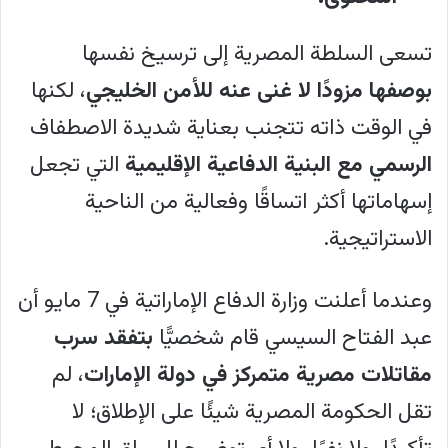
المصرية الصمت، ثم أبلغ مصدر مصري رفيع
المستوى الصحفيين بوجود قوات مصرية
تسعى السلطة المصرية إلى ترسيخ نفسها
في أربع دول خليجية أخرى، نُشرت بشكل
بوصفها مزودًا لا غنى عنه للأمن الخليجي
، لكنها
استباقي. يرى الكاتب أن هذا الموقف يعكس
في الوقت ذاته تتجنب بعناية شديدة الاصطفاف
تناقضًا استراتيجيًا عميقًا، ينتج عنه انتشار
الرسمي مع البنية الدفاعية الإقليمية
التي تجعل
عسكري مفيد تكتيكيًا لكنه غير مكتمل
إسهاماتها أكثر اتساقًا وفعالية من الناحية
استراتيجيًا، ويترك ثغرات في منظومة الردع
الاستراتيجية.
الإقليمية.
وعندما أعلنت وزارة الدفاع الإماراتية في 7 مايو أن
تأتي هذه التحركات المصرية في ظل تراجع
عبد الفتاح السيسي قام شخصيًّا
بتفقد سرب
المظلة الأمنية الأمريكية وتزايد هجمات
مقاتلات مصرية متمركز في دولة الإمارات
، لم
الطائرات المسيرة والصواريخ الباليستية
تقل الحكومة المصرية شيئًا على الإطلاق؛ لا
الإيرانية على البنى التحتية الخليجية. تحتاج