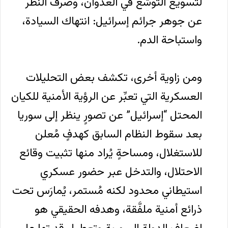
لتسويغ التوسُّع في العدوان، وصرف النظر
عن جوهر جرائم إسرائيل: انتهاك السيادة،
واستباحة الدم.
ومن زاوية أخرى، تكشف بعض التحليلات
العسكرية التي تعبِّر عن الرؤية الأمنية للكيان
المحتل “إسرائيل” عن تصورٍ ينظر إلى سوريا
بعد سقوط النظام السابق كهدفٍ مُعلن
للاستغلال، ومساحةٍ يُراد منها تثبيت وقائع
الاحتلال، والتدخل عبر حضور عسكري
استيطاني محدود لكنه مُستمر، يُمارَس تحت
ذرائع أمنية ملفَّقة، وهدفه الحقيقي هو