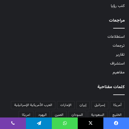
كتب رؤيا
مراجعات
استطلاعات
ترجمات
تقارير
استشراف
مفاهيم
كلمات مفتاحية
أمريكا
إسرائيل
إيران
الإمارات
الحرب الأمريكية الإسرائيلية
الخليج
السعودية
السودان
الصين
اليهود
امريكا
ترامب
تركيا
حماس
سوريا
غزة
قطر
مصر
يسبوك
‫X
واتساب
تيلقرام
ڤايبر