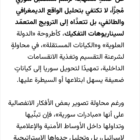
مُجزَّأ، لا تكتفي بتحليل الواقع الديمغرافي
والطائفي، بل تتعدَّاه إلى الترويج المتعمّد
لسيناريوهات التفكيك
، كأطروحة «الدولة
العلوية» و«الكيانات المستقلة»، في محاولةٍ
لشرعنة التقسيم وتغذية الانقسامات
الداخلية، تمهيدًا لتحويل سوريا إلى كياناتٍ
ضعيفة يسهل ابتلاعها أو السيطرة عليها.
ورغم محاولة تصوير بعض الأفكار الانفصالية
على أنها «مبادرات سورية»، فإن تبنِّيها
وتداولها داخل الأوساط الأمنية والإعلامية
لإسرائيل، بل وتحليل جدواها الإستراتيجية