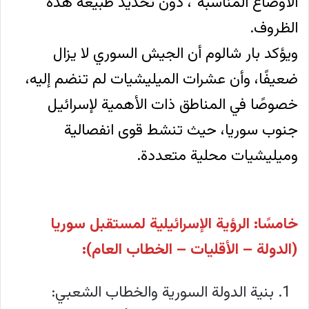
الأوضاع المناسبة”، دون تحديد طبيعة هذه
الظروف.
ويؤكد بار شالوم أن الجيش السوري لا يزال
ضعيفًا، وأن عشرات الميليشيات لم تنضم إليه،
خصوصًا في المناطق ذات الأهمية لإسرائيل
جنوب سوريا، حيث تنشط قوى انفصالية
وميليشيات محلية متعددة.
خامسًا: الرؤية الإسرائيلية لمستقبل سوريا
(الدولة – الأقليات – الخطاب العام):
بنية الدولة السورية والخطاب الشعبي: