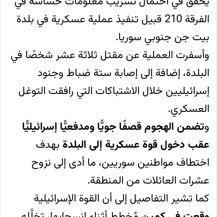
يحقق في احتمال تسريب معلومات حساسة في
الفرقة 210 قبيل تنفيذ عملية عسكرية في بلدة
بيت جن جنوبي سوريا.
وأسفرت العملية عن مقتل ثلاثة عشر شخصًا في
البلدة، إضافة إلى إصابة ستة ضباط وجنود
إسرائيليين خلال الاشتباكات التي رافقت التوغل
العسكري.
و
تضمن الهجوم قصفًا جويًّا ومدفعيًّا إسرائيليًّا
عقب دخول قوة عسكرية إلى البلدة
بهدف
اختطاف مواطنين سوريين، ما أدى إلى نزوح
عشرات العائلات من المنطقة.
كما تشير التفاصيل إلى أن القوة الإسرائيلية
وقعت في كمين
مُخطط أثناء انسحابها، تخلَّله