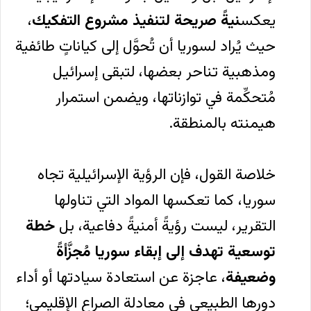
يعكس
نيةً صريحة لتنفيذ مشروع التفكيك
،
حيث يُراد لسوريا أن تُحوَّل إلى كياناتٍ طائفية
ومذهبية تناحر بعضها، لتبقى إسرائيل
مُتحكِّمة في توازناتها، ويضمن استمرار
هيمنته بالمنطقة.
خلاصة القول، فإن الرؤية الإسرائيلية تجاه
سوريا، كما تعكسها المواد التي تناولها
التقرير، ليست رؤيةً أمنيةً دفاعية، بل
خطة
توسعية تهدف إلى إبقاء سوريا مُجزَّأةً
وضعيفة
، عاجزة عن استعادة سيادتها أو أداء
دورها الطبيعي في معادلة الصراع الإقليمي؛